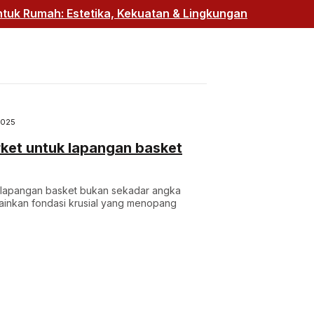
uk Rumah: Estetika, Kekuatan & Lingkungan
2025
rket untuk lapangan basket
uk lapangan basket bukan sekadar angka
elainkan fondasi krusial yang menopang
.