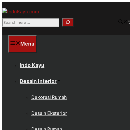
Skip
to
content
Search
Menu
Indo Kayu
Desain Interior
Dekorasi Rumah
Desain Eksterior
Desain Rumah