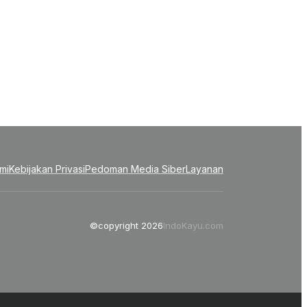
mi
Kebijakan Privasi
Pedoman Media Siber
Layanan
©copyright 2026
IndoKayu.com