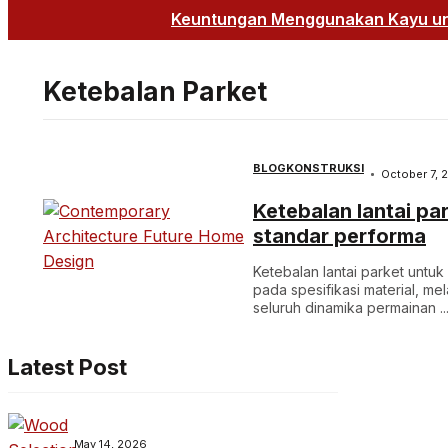
Keuntungan Menggunakan Kayu unt
Ketebalan Parket
BLOG
KONSTRUKSI
October 7, 
Ketebalan lantai pa
standar performa
Ketebalan lantai parket unt
pada spesifikasi material, m
seluruh dinamika permainan ..
Latest Post
May 14, 2026