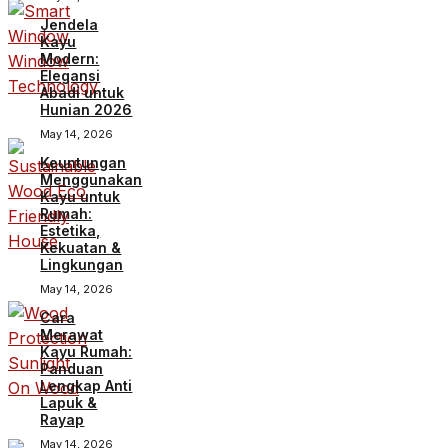
Jendela
Kayu
Modern:
Elegansi
Abadi untuk
Hunian 2026
May 14, 2026
Keuntungan
Menggunakan
Kayu untuk
Rumah:
Estetika,
Kekuatan &
Lingkungan
May 14, 2026
Cara
Merawat
Kayu Rumah:
Panduan
Lengkap Anti
Lapuk &
Rayap
May 14, 2026