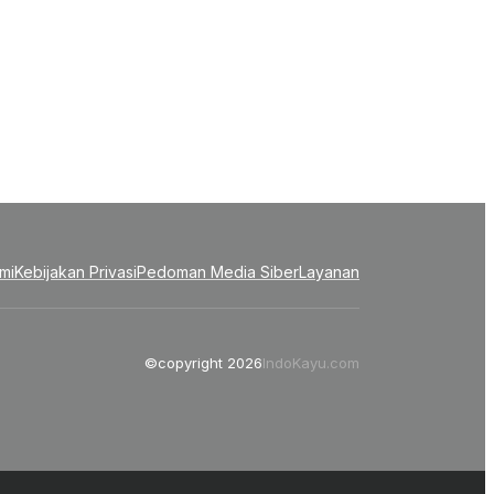
mi
Kebijakan Privasi
Pedoman Media Siber
Layanan
©copyright 2026
IndoKayu.com