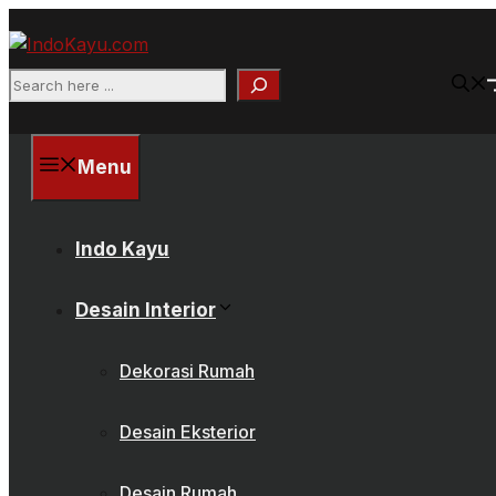
Skip
to
content
Search
Menu
Indo Kayu
Desain Interior
Dekorasi Rumah
Desain Eksterior
Desain Rumah