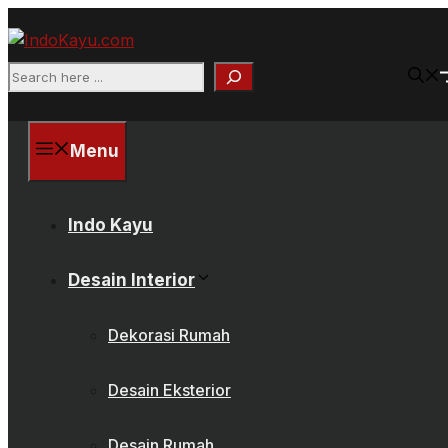
Skip
to
content
Search
Menu
Indo Kayu
Desain Interior
Dekorasi Rumah
Desain Eksterior
Desain Rumah