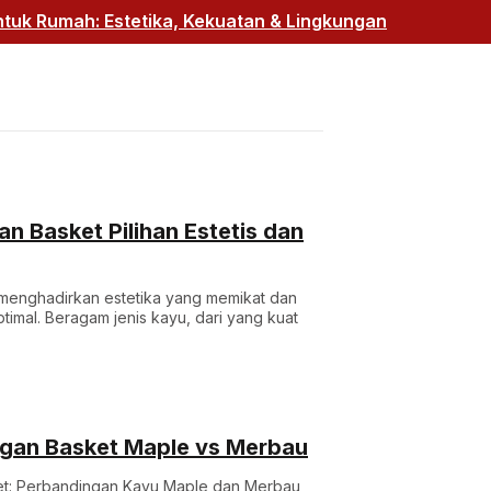
uk Rumah: Estetika, Kekuatan & Lingkungan
n Basket Pilihan Estetis dan
 menghadirkan estetika yang memikat dan
imal. Beragam jenis kayu, dari yang kuat
ngan Basket Maple vs Merbau
et: Perbandingan Kayu Maple dan Merbau,