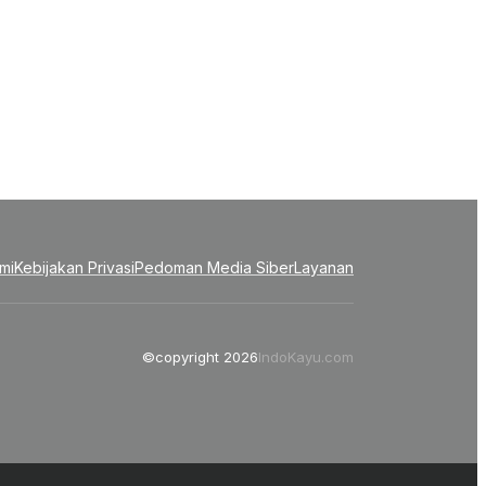
mi
Kebijakan Privasi
Pedoman Media Siber
Layanan
©copyright 2026
IndoKayu.com