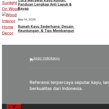
Cara Merawat Kayu Rumah:
Panduan Lengkap Anti Lapuk &
Rayap
May 14, 2026
Rumah Kayu Sederhana: Desain,
Keuntungan, & Tips Membangun
Referensi terpercaya seputar kayu, lan
berkualitas dari Indonesia.