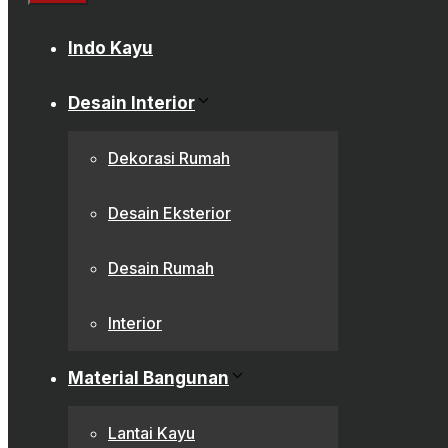
Close
Indo Kayu
Desain Interior
Dekorasi Rumah
Desain Eksterior
Desain Rumah
Interior
Material Bangunan
Lantai Kayu