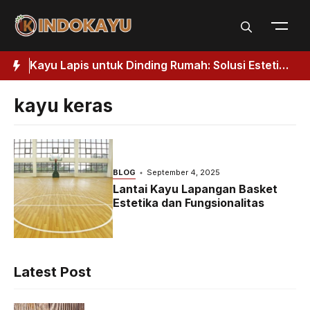
Skip
to
content
Kuat
Kayu Lapis untuk Dinding Rumah: Solusi Estetik
J
& Fungsional
H
kayu keras
BLOG
September 4, 2025
Lantai Kayu Lapangan Basket
Estetika dan Fungsionalitas
Latest Post