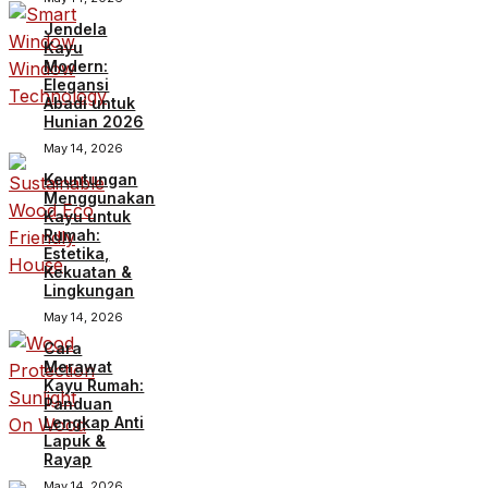
Jendela
Kayu
Modern:
Elegansi
Abadi untuk
Hunian 2026
May 14, 2026
Keuntungan
Menggunakan
Kayu untuk
Rumah:
Estetika,
Kekuatan &
Lingkungan
May 14, 2026
Cara
Merawat
Kayu Rumah:
Panduan
Lengkap Anti
Lapuk &
Rayap
May 14, 2026