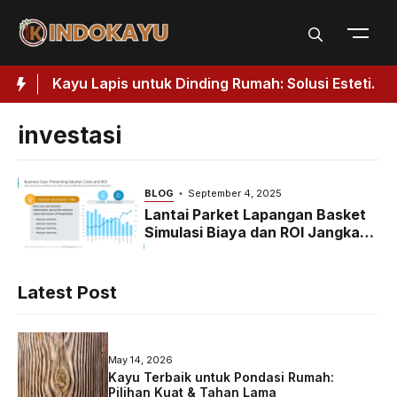
Skip
to
content
 Kuat
Kayu Lapis untuk Dinding Rumah: Solusi Estetik
J
& Fungsional
investasi
BLOG
September 4, 2025
Lantai Parket Lapangan Basket
Simulasi Biaya dan ROI Jangka
Panjang
Latest Post
May 14, 2026
Kayu Terbaik untuk Pondasi Rumah:
Pilihan Kuat & Tahan Lama