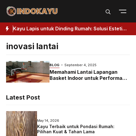
Skip
to
content
Kuat
Kayu Lapis untuk Dinding Rumah: Solusi Estetik
J
& Fungsional
H
inovasi lantai
BLOG
September 4, 2025
Memahami Lantai Lapangan
Basket Indoor untuk Performa
Optimal
Latest Post
May 14, 2026
Kayu Terbaik untuk Pondasi Rumah:
Pilihan Kuat & Tahan Lama