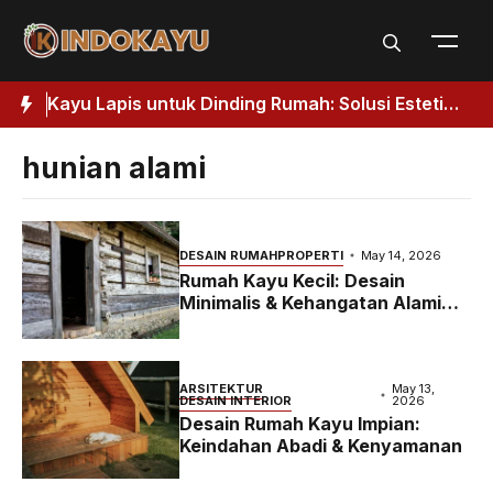
Skip
to
content
Kuat
Kayu Lapis untuk Dinding Rumah: Solusi Estetik
J
& Fungsional
H
hunian alami
DESAIN RUMAH
PROPERTI
May 14, 2026
Rumah Kayu Kecil: Desain
Minimalis & Kehangatan Alami
2026
ARSITEKTUR
May 13,
DESAIN INTERIOR
2026
Desain Rumah Kayu Impian:
Keindahan Abadi & Kenyamanan