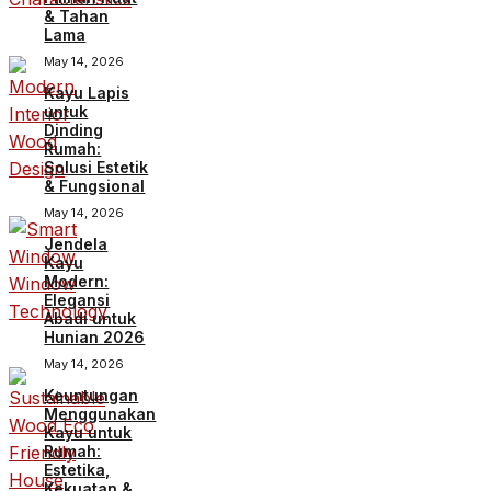
& Tahan
Lama
May 14, 2026
Kayu Lapis
untuk
Dinding
Rumah:
Solusi Estetik
& Fungsional
May 14, 2026
Jendela
Kayu
Modern:
Elegansi
Abadi untuk
Hunian 2026
May 14, 2026
Keuntungan
Menggunakan
Kayu untuk
Rumah:
Estetika,
Kekuatan &