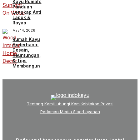
Kayu Rumah:
Panduan
Lengkap Anti
Lapuk &
Rayap
May 14, 2026
Rumah Kayu
Sederhana:
Desain,
Keuntungan,
& Tips
Membangun
Tentang Kami
Hubungi Kami
Kebijakan Privasi
Pedoman Media Siber
Layanan