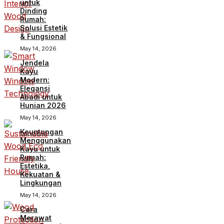
untuk
Dinding
Rumah:
Solusi Estetik
& Fungsional
May 14, 2026
Jendela
Kayu
Modern:
Elegansi
Abadi untuk
Hunian 2026
May 14, 2026
Keuntungan
Menggunakan
Kayu untuk
Rumah:
Estetika,
Kekuatan &
Lingkungan
May 14, 2026
Cara
Merawat