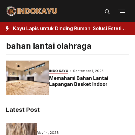
Skip
to
content
Kuat
Kayu Lapis untuk Dinding Rumah: Solusi Estetik
J
& Fungsional
H
bahan lantai olahraga
INDO KAYU
September 1, 2025
Memahami Bahan Lantai
Lapangan Basket Indoor
Latest Post
May 14, 2026