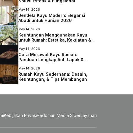
Solusi Estetik & Fungsional
May 14, 2026
Jendela Kayu Modern: Elegansi
Abadi untuk Hunian 2026
May 14, 2026
Keuntungan Menggunakan Kayu
untuk Rumah: Estetika, Kekuatan &
Lingkungan
May 14, 2026
Cara Merawat Kayu Rumah:
Panduan Lengkap Anti Lapuk &
Rayap
May 14, 2026
Rumah Kayu Sederhana: Desain,
Keuntungan, & Tips Membangun
mi
Kebijakan Privasi
Pedoman Media Siber
Layanan