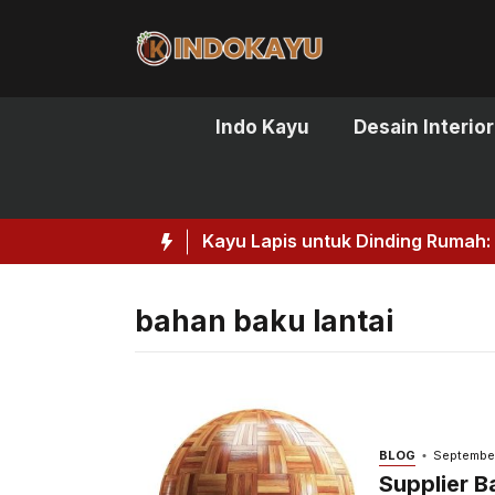
Skip
to
content
Indo Kayu
Desain Interior
Kayu Lapis untuk Dinding Rumah: So
bahan baku lantai
BLOG
September
Supplier B