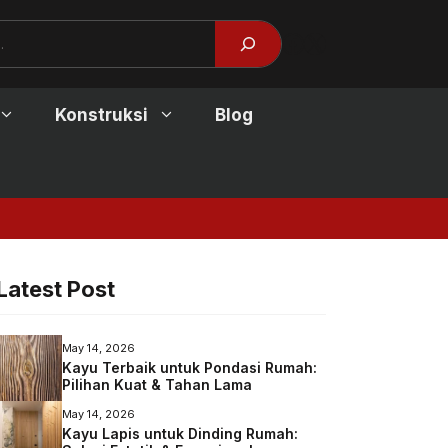
Facebook
X
Konstruksi
Blog
Jendela Kayu Modern:
Latest Post
May 14, 2026
Kayu Terbaik untuk Pondasi Rumah:
Pilihan Kuat & Tahan Lama
May 14, 2026
Kayu Lapis untuk Dinding Rumah: