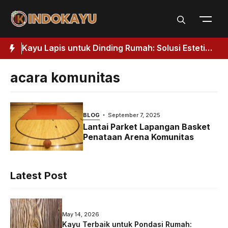
Skip
to
content
Kuat
Kayu Lapis untuk Dinding Rumah: Solusi Estetik
J
& Fungsional
H
acara komunitas
BLOG
September 7, 2025
Lantai Parket Lapangan Basket
Penataan Arena Komunitas
Latest Post
May 14, 2026
Kayu Terbaik untuk Pondasi Rumah: