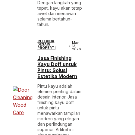
Dengan langkah yang
tepat, kayu akan tetap
awet dan menawan
selama bertahun-
tahun.
INTERIOR
May
DESAIN
13,
PROPERTI
2026
Jasa Finishing
Kayu Doff untuk
Pintu: Solusi
Estetika Modern
Pintu kayu adalah
elemen penting dalam
desain interior. Jasa
finishing kayu doff
untuk pintu
menawarkan tampilan
modern yang elegan
dan perlindungan
superior. Artikel ini
akan membahas