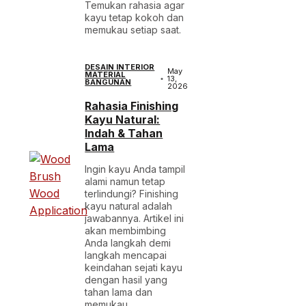
Temukan rahasia agar
kayu tetap kokoh dan
memukau setiap saat.
DESAIN INTERIOR
May
MATERIAL
13,
BANGUNAN
2026
Rahasia Finishing
Kayu Natural:
Indah & Tahan
Lama
Ingin kayu Anda tampil
alami namun tetap
terlindungi? Finishing
kayu natural adalah
jawabannya. Artikel ini
akan membimbing
Anda langkah demi
langkah mencapai
keindahan sejati kayu
dengan hasil yang
tahan lama dan
memukau.