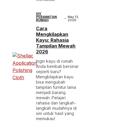
DIY
PERAWATAN
May 13,
RUMAH
2026
Cara
Mengkilapkan
Kayu: Rahasia
Tampilan Mewah
2026
Ingin kayu di rumah
Anda kembali bersinar
seperti baru?
Mengkilapkan kayu
bisa mengubah
tampilan furnitur lama
menjadi barang
mewah. Pelajari
rahasia dan langkah-
langkah mudahnya di
sini untuk hasil yang
memukau!