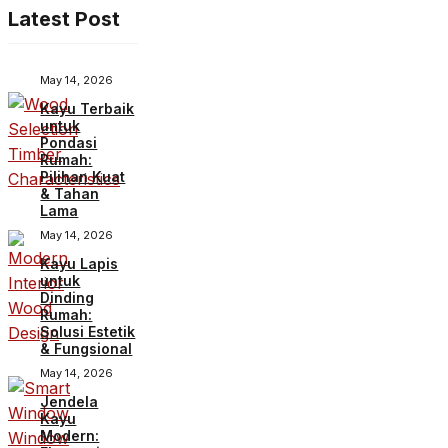
Latest Post
May 14, 2026
Kayu Terbaik
untuk
Pondasi
Rumah:
Pilihan Kuat
& Tahan
Lama
May 14, 2026
Kayu Lapis
untuk
Dinding
Rumah:
Solusi Estetik
& Fungsional
May 14, 2026
Jendela
Kayu
Modern: